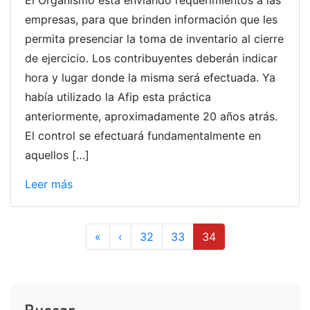
empresas, para que brinden información que les
permita presenciar la toma de inventario al cierre
de ejercicio. Los contribuyentes deberán indicar
hora y lugar donde la misma será efectuada. Ya
había utilizado la Afip esta práctica
anteriormente, aproximadamente 20 años atrás.
El control se efectuará fundamentalmente en
aquellos […]
Leer más
Page navigation
Page
Page
Current Page
«
‹
32
33
34