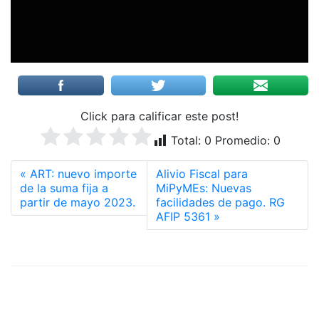
Click para calificar este post!
Total:
0
Promedio:
0
ART: nuevo importe
Alivio Fiscal para
de la suma fija a
MiPyMEs: Nuevas
partir de mayo 2023.
facilidades de pago. RG
AFIP 5361